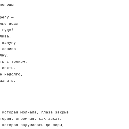
погоды
регу –
лые воды
 гуд»?
лива,
 валуну,
 лениво
лну.
ть с толком.
 опять.
е недолго,
шагать.
 которая молчала, глаза закрыв.
тория, огромная, как закат.
 которая задумалась до поры,