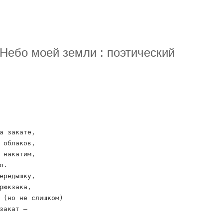
 Небо моей земли : поэтический
а закате,
 облаков,
 накатим,
о.
ередышку,
рюкзака,
 (но не слишком)
закат –