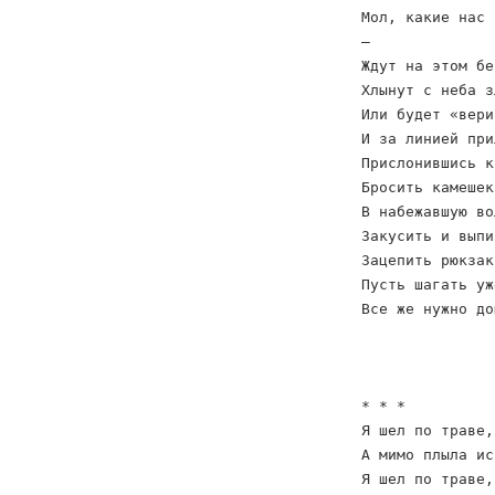
Мол, какие нас 
–
Ждут на этом бе
Хлынут с неба з
Или будет «вери
И за линией при
Прислонившись к
Бросить камешек
В набежавшую во
Закусить и выпи
Зацепить рюкзак
Пусть шагать уж
Все же нужно до
* * *
Я шел по траве,
А мимо плыла ис
Я шел по траве,