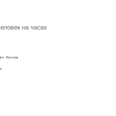
Человек на часах
ич Лесков
х