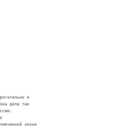
рогательно и
зка дела так
ссии.
о
тмеченной эпохи