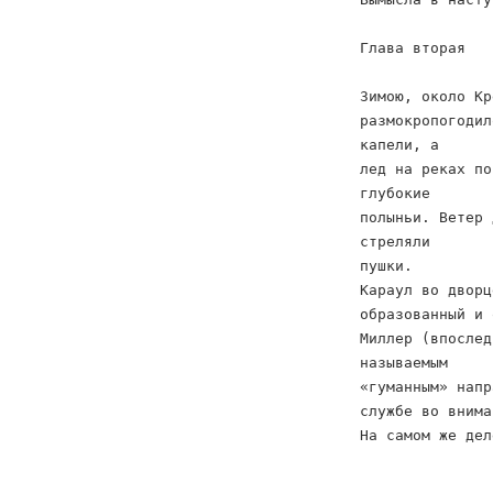
Глава вторая
Зимою, около Кр
размокропогодил
капели, а
лед на реках по
глубокие
полыньи. Ветер 
стреляли
пушки.
Караул во дворц
образованный и 
Миллер (впослед
называемым
«гуманным» напр
службе во внима
На самом же дел