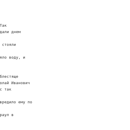
Так
дали днем
 стояли
яло воду, и
блестяще
олай Иванович
с так
вредило ему по
раул в