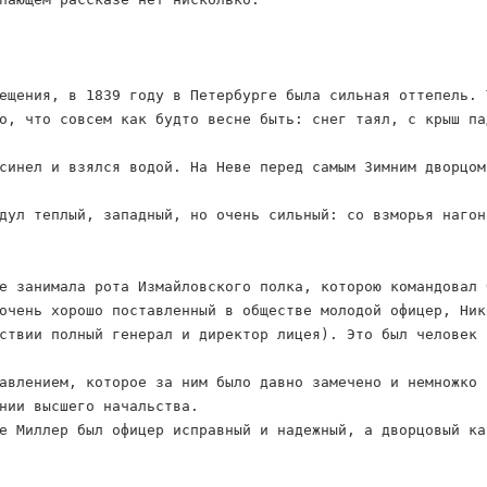
ещения, в 1839 году в Петербурге была сильная оттепель. 
о, что совсем как будто весне быть: снег таял, с крыш па
синел и взялся водой. На Неве перед самым Зимним дворцом
дул теплый, западный, но очень сильный: со взморья нагон
е занимала рота Измайловского полка, которою командовал 
очень хорошо поставленный в обществе молодой офицер, Ник
ствии полный генерал и директор лицея). Это был человек 
авлением, которое за ним было давно замечено и немножко 
нии высшего начальства.
е Миллер был офицер исправный и надежный, а дворцовый ка