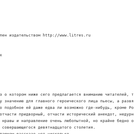
лен издательством http://www.litres.ru
х
з о котором ниже сего предлагается вниманию читателей, т
у значению для главного героического лица пьесы, а развя
о подобное ей даже едва ли возможно где-нибудь, кроме Ро
отчасти придворный, отчасти исторический анекдот, недурн
 нравы и направление очень любопытной, но крайне бедно о
 совершающегося девятнадцатого столетия.
пающем рассказе нет нисколько.